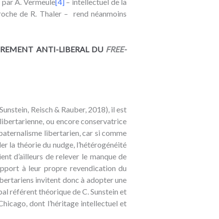
t par A. Vermeule
[4]
– intellectuel de la
 proche de R. Thaler – rend néanmoins
VIREMENT ANTI-LIBERAL DU
FREE-
Sunstein, Reisch & Rauber, 2018), il est
 libertarienne, ou encore conservatrice
paternalisme libertarien, car si comme
er la théorie du nudge, l’hétérogénéité
ient d’ailleurs de relever le manque de
support à leur propre revendication du
ibertariens invitent donc à adopter une
cipal référent théorique de C. Sunstein et
hicago, dont l’héritage intellectuel et