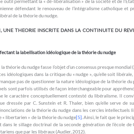
 outil permettant la « dé-libéralisation » de la société et de l’Eta
unienne défendant le renouveau de l’intégralisme catholique et
ibéral de la théorie du nudge.
EN, UNE THEORIE INSCRITE DANS LA CONTINUITE DU RE
ectant la labellisation idéologique de la théorie du nudge
à la théorie du nudge fasse l’objet d’un consensus presque mondial (
s idéologiques dans la critique du « nudge », qu’elle soit libérale,
manque pas de questionner la nature idéologique de la théorie du 
abels sont parfois utilisés de façon interchangeable pour appréhend
ane le caractère conceptuellement contesté du libéralisme. Il conv
que dressée par C. Sunstein et R. Thaler, bien qu’elle serve de 
énonciations de la théorie du nudge dans les cercles intellectuels l
e « libertarien » de la théorie du nudge
[5]
. Ainsi, le fait que le prin
 dans le sillage doctrinal de la seconde génération de l’école de C
rtariens que par les libéraux (Audier, 2012).