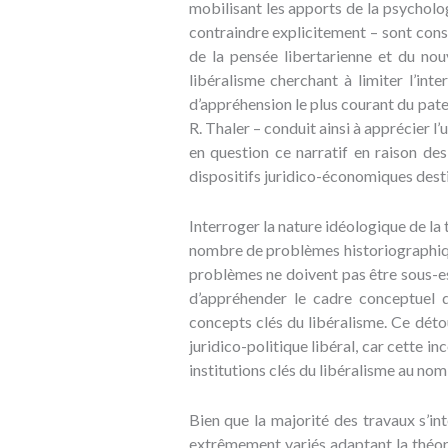
mobilisant les apports de la psycholo
contraindre explicitement – sont cons
de la pensée libertarienne et du no
libéralisme cherchant à limiter l’inte
d’appréhension le plus courant du pater
R. Thaler – conduit ainsi à apprécier l
en question ce narratif en raison des
dispositifs juridico-économiques destin
Interroger la nature idéologique de la 
nombre de problèmes historiographiques
problèmes ne doivent pas être sous-est
d’appréhender le cadre conceptuel du
concepts clés du libéralisme. Ce déto
juridico-politique libéral, car cette i
institutions clés du libéralisme au no
Bien que la majorité des travaux s’in
extrêmement variés adaptant la théori