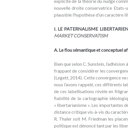
explicite de la théorie du nudge comme
nouvelle droite conservatrice Etats-
plausible l’hypothèse d’un caractère ill
I. LE PATERNALISME LIBERTARI
MARKET CONSERVATISM
A.
Le flou sémantique et conceptuel aff
Bien que selon C. Sunstein, l’adhésion 
frappant de considérer les convergence
(Legett, 2014). Cette convergence ne 
nous l’avons rappelé, ces différents l
de ces labellisations révèle en filigr
fiabilité de la cartographie idéologi
« libertarianisme ». Les importantes d
distance critique vis-à-vis du caractèr
R. Thaler soit M. Friedman les placent
politique est dénoncé tant par les libe