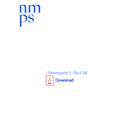
Skip
to
content
/
Nomopolis 1
/ By
CJB
Download