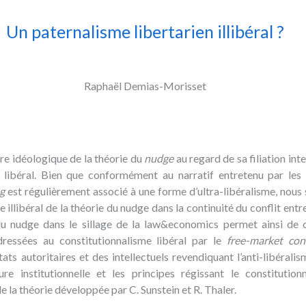
Un paternalisme libertarien illibéral ?
Raphaël Demias-Morisset
ure idéologique de la théorie du
nudge
au regard de sa filiation inte
e libéral. Bien que conformément au narratif entretenu par les 
g
est régulièrement associé à une forme d’ultra-libéralisme, nous 
e illibéral de la théorie du nudge dans la continuité du conflit entr
 du nudge dans le sillage de la law&economics permet ainsi de
adressées au constitutionnalisme libéral par le
free-market con
ats autoritaires et des intellectuels revendiquant l’anti-libéral
ure institutionnelle et les principes régissant le constitution
 de la théorie développée par C. Sunstein et R. Thaler.