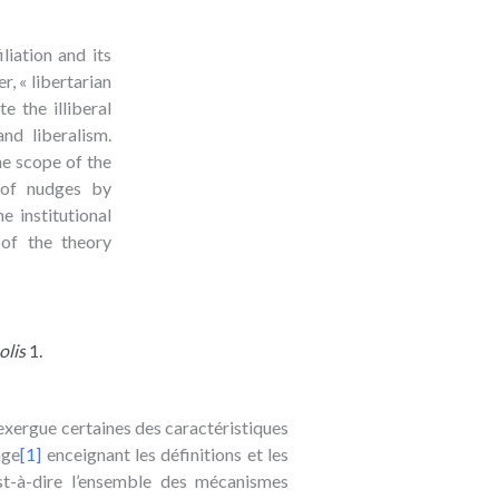
liation and its
r, « libertarian
e the illiberal
nd liberalism.
he scope of the
n of nudges by
e institutional
 of the theory
lis
1.
 exergue certaines des caractéristiques
age
[1]
enceignant les définitions et les
est-à-dire l’ensemble des mécanismes