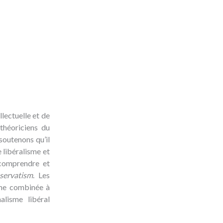
llectuelle et de
théoriciens du
soutenons qu’il
e libéralisme et
 comprendre et
servatism
. Les
isme combinée à
nalisme libéral