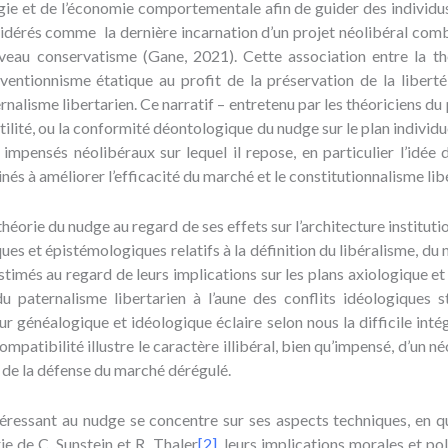
gie et de l’économie comportementale afin de guider des individus
idérés comme la dernière incarnation d’un projet néolibéral comb
uveau conservatisme (Gane, 2021). Cette association entre la th
rventionnisme étatique au profit de la préservation de la liberté
nalisme libertarien. Ce narratif – entretenu par les théoriciens du 
’utilité, ou la conformité déontologique du nudge sur le plan individ
 impensés néolibéraux sur lequel il repose, en particulier l’idée 
és à améliorer l’efficacité du marché et le constitutionnalisme libé
théorie du nudge au regard de ses effets sur l’architecture instituti
 et épistémologiques relatifs à la définition du libéralisme, du né
imés au regard de leurs implications sur les plans axiologique et 
 paternalisme libertarien à l’aune des conflits idéologiques st
ur généalogique et idéologique éclaire selon nous la difficile int
ncompatibilité illustre le caractère illibéral, bien qu’impensé, d’un 
m de la défense du marché dérégulé.
téressant au nudge se concentre sur ses aspects techniques, en que
e de C. Sunstein et R. Thaler
[2]
, leurs implications morales et p