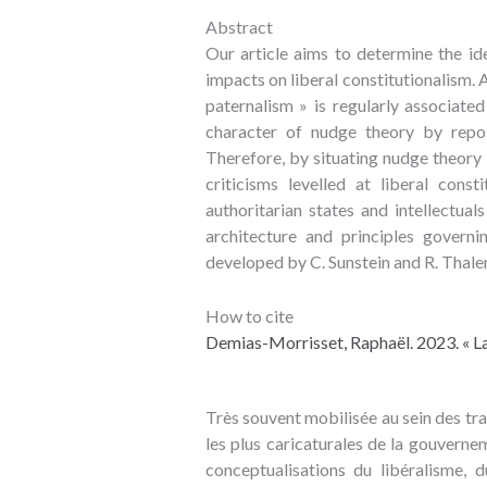
Abstract
Our article aims to determine the ide
impacts on liberal constitutionalism. A
paternalism » is regularly associated 
character of nudge theory by reposi
Therefore, by situating nudge theory 
criticisms levelled at liberal con
authoritarian states and intellectual
architecture and principles governin
developed by C. Sunstein and R. Thaler
How to cite
Demias-Morrisset, Raphaël. 2023. « La 
Très souvent mobilisée au sein des tra
les plus caricaturales de la gouvernem
conceptualisations du libéralisme, 