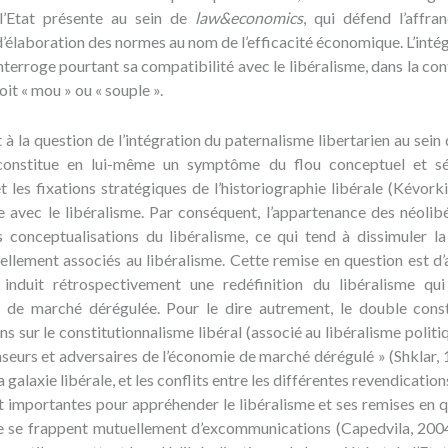
l’Etat présente au sein de
law&economics
, qui défend l’affra
’élaboration des normes au nom de l’efficacité économique. L’intégra
nterroge pourtant sa compatibilité avec le libéralisme, dans la con
t « mou » ou « souple ».
 à la question de l’intégration du paternalisme libertarien au sein 
s constitue en lui-même un symptôme du flou conceptuel et s
et les fixations stratégiques de l’historiographie libérale (Kévork
e avec le libéralisme. Par conséquent, l’appartenance des néolibé
 conceptualisations du libéralisme, ce qui tend à dissimuler la
nnellement associés au libéralisme. Cette remise en question est d
 induit rétrospectivement une redéfinition du libéralisme qui
e de marché dérégulée. Pour le dire autrement, le double consta
ns sur le constitutionnalisme libéral (associé au libéralisme polit
seurs et adversaires de l’économie de marché dérégulé » (Shklar, 
a galaxie libérale, et les conflits entre les différentes revendicatio
t importantes pour appréhender le libéralisme et ses remises en q
ue se frappent mutuellement d’excommunications (Capedvila, 2004