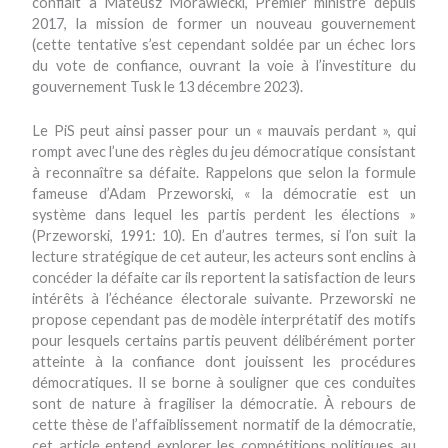
confiait à Mateusz Morawiecki, Premier ministre depuis
2017, la mission de former un nouveau gouvernement
(cette tentative s’est cependant soldée par un échec lors
du vote de confiance, ouvrant la voie à l’investiture du
gouvernement Tusk le 13 décembre 2023).
Le PiS peut ainsi passer pour un « mauvais perdant », qui
rompt avec l’une des règles du jeu démocratique consistant
à reconnaître sa défaite. Rappelons que selon la formule
fameuse d’Adam Przeworski, « la démocratie est un
système dans lequel les partis perdent les élections »
(Przeworski, 1991: 10). En d’autres termes, si l’on suit la
lecture stratégique de cet auteur, les acteurs sont enclins à
concéder la défaite car ils reportent la satisfaction de leurs
intérêts à l’échéance électorale suivante. Przeworski ne
propose cependant pas de modèle interprétatif des motifs
pour lesquels certains partis peuvent délibérément porter
atteinte à la confiance dont jouissent les procédures
démocratiques. Il se borne à souligner que ces conduites
sont de nature à fragiliser la démocratie. À rebours de
cette thèse de l’affaiblissement normatif de la démocratie,
cet article entend explorer les compétitions politiques au