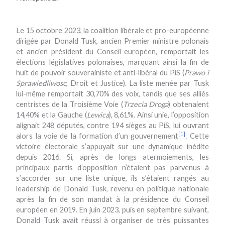
Le 15 octobre 2023, la coalition libérale et pro-européenne
dirigée par Donald Tusk, ancien Premier ministre polonais
et ancien président du Conseil européen, remportait les
élections législatives polonaises, marquant ainsi la fin de
huit de pouvoir souverainiste et anti-libéral du PiS (
Prawo i
Sprawiedliwosc
, Droit et Justice). La liste menée par Tusk
lui-même remportait 30,70% des voix, tandis que ses alliés
centristes de la Troisième Voie (
Trzecia Droga
) obtenaient
14,40% et la Gauche (
Lewica
), 8,61%. Ainsi unie, l’opposition
alignait 248 députés, contre 194 sièges au PiS, lui ouvrant
[1]
alors la voie de la formation d’un gouvernement
. Cette
victoire électorale s’appuyait sur une dynamique inédite
depuis 2016. Si, après de longs atermoiements, les
principaux partis d’opposition n’étaient pas parvenus à
s’accorder sur une liste unique, ils s’étaient rangés au
leadership de Donald Tusk, revenu en politique nationale
après la fin de son mandat à la présidence du Conseil
européen en 2019. En juin 2023, puis en septembre suivant,
Donald Tusk avait réussi à organiser de très puissantes