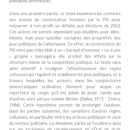
politiques antérieures.
Dans une première partie, ce texte examinera les contours
des arènes de contestation formées par le PiS pour
retourner à son profit sa défaite aux élections de 2023.
Ces arènes ne seront cependant pas étudiées pour elles-
mêmes, mais pour spécifier certaines des propriétés des
jeux politiques de l’alternance. En effet, la contestation du
PiS n’est pas réductible à un « baroud d’honneur » ou à une
« grogne » passagère, elle produit des effets sur la
structure même de la compétition politique. Le texte sera
ainsi attentif à souligner
l’affaiblissement
des
règles
collusives
qui régulent et stabilisent les jeux politiques, et à
travers lesquelles les acteurs, dans les conjonctures
démocratiques ordinaires, tiennent pour acquis un
répertoire de coups qu’il est admis de jouer, tandis que
d’autres sont perçus comme illicites (Bailey, 1971 ; Dobry,
1986). Cette hypothèse permet de prolonger l’analyse,
dans les parties suivantes, des variations d’autres règles
collusives, en particulier entre les acteurs politiques et ceux
du secteur judiciaire. La deuxième partie se focalisera ainsi
sur les stratégies de rétablissement de l’État de droit