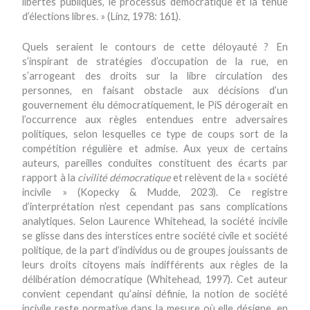
libertés publiques, le processus démocratique et la tenue
d’élections libres. » (Linz, 1978: 161).
Quels seraient le contours de cette déloyauté ? En
s’inspirant de stratégies d’occupation de la rue, en
s’arrogeant des droits sur la libre circulation des
personnes, en faisant obstacle aux décisions d’un
gouvernement élu démocratiquement, le PiS dérogerait en
l’occurrence aux règles entendues entre adversaires
politiques, selon lesquelles ce type de coups sort de la
compétition régulière et admise. Aux yeux de certains
auteurs, pareilles conduites constituent des écarts par
rapport à la
civilité démocratique
et relèvent de la « société
incivile » (Kopecky & Mudde, 2023). Ce registre
d’interprétation n’est cependant pas sans complications
analytiques. Selon Laurence Whitehead, la société incivile
se glisse dans des interstices entre société civile et société
politique, de la part d’individus ou de groupes jouissants de
leurs droits citoyens mais indifférents aux règles de la
délibération démocratique (Whitehead, 1997). Cet auteur
convient cependant qu’ainsi définie, la notion de société
incivile reste normative dans la mesure où elle désigne, en