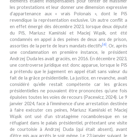
éléments étaient indispensables pour tenter de massifier
les protestations et leur donner une dimension expressive
d’appartenance aux « vrais Polonais », dont le PiS
revendique la représentation exclusive. Un autre conflit a
en effet émergé dès décembre 2023, lorsque deux député
du PiS, Mariusz Kamiński et Maciej Wąsik, ont été
condamnés en appel à des peines de deux ans de prison,
[6]
assorties de la perte de leurs mandats électifs
. Or, après
une condamnation en première instance, le président
Andrzej Duda les avait graciés, en 2016. En décembre 2023,
une controverse juridique est donc apparue, lorsque le PiS
a prétendu que le jugement en appel était sans valeur du
fait de la grâce présidentielle. La justice, en revanche, avait
considéré qu’elle restait compétente car les grâces
présidentielles ne pouvaient être prononcées qu’une fois
épuisées toutes les voies de recours (Pacewicz, 2024). Le 9
janvier 2024, face à l’imminence d’une arrestation destinée
à faire exécuter ces peines, Mariusz Kamiński et Maciej
Wąsik ont usé d’un stratagème rocambolesque en se
réfugiant dans le palais présidentiel, prétextant une visite
de courtoisie à Andrzej Duda (qui était absent), avant
d’être mis aux arrêts le soir même. Le 23 janvier suivant, le