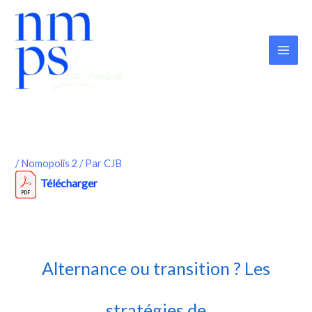
Aller
au
contenu
/
Nomopolis 2
/ Par
CJB
Télécharger
Alternance ou transition ? Les
stratégies de