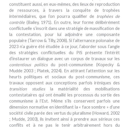
constituent aussi, en eux-mêmes, des lieux de reproduction
de ressources, à travers la conquête de trophées
intermédiaires, que l’on pourra qualifier de
trophées de
contrôle
(Bailey, 1971). En outre, leur forme délibérément
conflictuelle s’inscrit dans une stratégie de massification de
la contestation, pour lui adjoindre une composante
populaire (Tarrow & Tilly, 2008). Si l’alternance polonaise de
2023 n’a guère été étudiée à ce jour, l’aborder sous l’angle
des stratégies conflictuelles du PiS présente l’intérêt
d’instaurer un dialogue avec un corpus de travaux sur les
contentious politics
du post-communisme (Kopecky &
Mudde 2003 ; Platek, 2024). En attirant l’attention sur les
heurts politiques et sociaux du post-communisme, ces
travaux opposent aux conceptions parfois iréniques des
transition studies
la matérialité des mobilisations
contestataires qui ont émaillé les processus du sortie des
communisme à l’Est. Même s’ils conservent parfois une
dimension normative en identifiant la « face sombre » d’une
société civile parée des vertus du pluralisme (Howard, 2002
; Mudde, 2003), ils invitent ainsi à prendre aux sérieux ces
conflits et à ne pas le tenir arbitrairement hors du