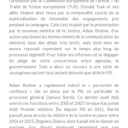
l’activation par la Commission européenne de l’article 7 du
Traité de l’Union européenne (TUE). Donald Tusk et ses
alliés étaient ainsi tenus par la temporalité courte de la
matérialisation de l’ensemble des engagements pris
pendant la campagne. Cela s’est traduit par la présentation
par le nouveau ministre de la Justice, Adam Bodnar, d’un
action plan
(selon les termes mêmes de la communication du
ministre) dans des délais très brefs, mais dont mise en
œuvre reposait cependant sur le temps plus long du
processus législatif. Pour hâter les réformes et se dégager
du piège de cette concurrence entre agendas, le
gouvernement Tusk a alors eu recours à une série de
stratagèmes
qui ont tout autant dérouté que défié le PiS.
Adam Bodnar a rapidement évincé le « personnel de
confiance » mis en place par le PiS, en particulier le
procureur général Dariusz Barski. Ce dernier avait déjà
exercé ces fonctions entre 2005 et 2007, lorsque Kaczyński
était Premier ministre. Élu député PiS en 2011, Barski
passait pour proche du ministre de la Justice en place entre
2016 et 2023, Zbigniew Ziobro, dont il avait été le témoin de
mariage. Son départ impliquait cependant que son