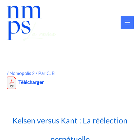
Aller
au
contenu
/
Nomopolis 2
/ Par
CJB
Télécharger
Kelsen versus Kant : La réélection
perpétuelle