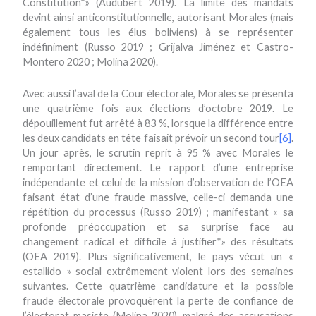
Constitution*» (Audubert 2019). La limite des mandats
devint ainsi anticonstitutionnelle, autorisant Morales (mais
également tous les élus boliviens) à se représenter
indéfiniment (Russo 2019 ; Grijalva Jiménez et Castro-
Montero 2020 ; Molina 2020).
Avec aussi l’aval de la Cour électorale, Morales se présenta
une quatrième fois aux élections d’octobre 2019. Le
dépouillement fut arrêté à 83 %, lorsque la différence entre
les deux candidats en tête faisait prévoir un second tour
[6]
.
Un jour après, le scrutin reprit à 95 % avec Morales le
remportant directement. Le rapport d’une entreprise
indépendante et celui de la mission d’observation de l’OEA
faisant état d’une fraude massive, celle-ci demanda une
répétition du processus (Russo 2019) ; manifestant « sa
profonde préoccupation et sa surprise face au
changement radical et difficile à justifier*» des résultats
(OEA 2019). Plus significativement, le pays vécut un «
estallido » social extrêmement violent lors des semaines
suivantes. Cette quatrième candidature et la possible
fraude électorale provoquèrent la perte de confiance de
l’électorat masiste (Molina 2020), malgré des accusations