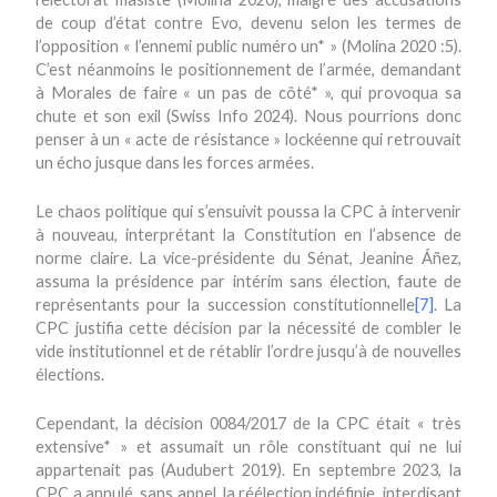
de coup d’état contre Evo, devenu selon les termes de
l’opposition « l’ennemi public numéro un* » (Molina 2020 :5).
C’est néanmoins le positionnement de l’armée, demandant
à Morales de faire « un pas de côté* », qui provoqua sa
chute et son exil (Swiss Info 2024). Nous pourrions donc
penser à un « acte de résistance » lockéenne qui retrouvait
un écho jusque dans les forces armées.
Le chaos politique qui s’ensuivit poussa la CPC à intervenir
à nouveau, interprétant la Constitution en l’absence de
norme claire. La vice-présidente du Sénat, Jeanine Áñez,
assuma la présidence par intérim sans élection, faute de
représentants pour la succession constitutionnelle
[7]
. La
CPC justifia cette décision par la nécessité de combler le
vide institutionnel et de rétablir l’ordre jusqu’à de nouvelles
élections.
Cependant, la décision 0084/2017 de la CPC était « très
extensive* » et assumait un rôle constituant qui ne lui
appartenait pas (Audubert 2019). En septembre 2023, la
CPC a annulé, sans appel, la réélection indéfinie, interdisant