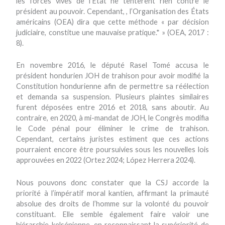
les forces vives de l’Etat ne tentèrent rien contre le
président au pouvoir. Cependant, , l’Organisation des États
américains (OEA) dira que cette méthode « par décision
judiciaire, constitue une mauvaise pratique.* » (OEA, 2017 :
8).
En novembre 2016, le député Rasel Tomé accusa le
président hondurien JOH de trahison pour avoir modifié la
Constitution hondurienne afin de permettre sa réélection
et demanda sa suspension. Plusieurs plaintes similaires
furent déposées entre 2016 et 2018, sans aboutir. Au
contraire, en 2020, à mi-mandat de JOH, le Congrès modifia
le Code pénal pour éliminer le crime de trahison.
Cependant, certains juristes estiment que ces actions
pourraient encore être poursuivies sous les nouvelles lois
approuvées en 2022 (Ortez 2024; López Herrera 2024).
Nous pouvons donc constater que la CSJ accorde la
priorité à l’impératif moral kantien, affirmant la primauté
absolue des droits de l’homme sur la volonté du pouvoir
constituant. Elle semble également faire valoir une
hiérarchie kelsénienne, en reconnaissant la supériorité de