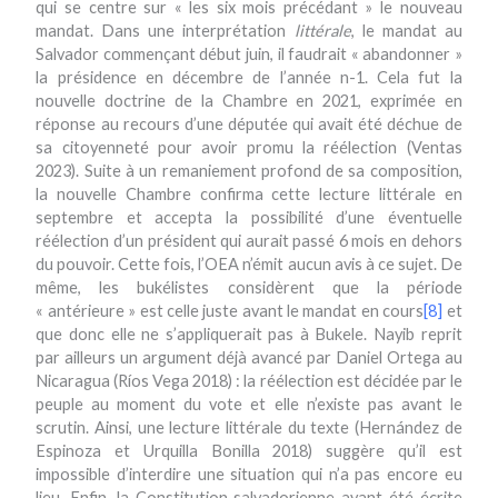
qui se centre sur « les six mois précédant » le nouveau
mandat. Dans une interprétation
littérale
, le mandat au
Salvador commençant début juin, il faudrait « abandonner »
la présidence en décembre de l’année n-1. Cela fut la
nouvelle doctrine de la Chambre en 2021, exprimée en
réponse au recours d’une députée qui avait été déchue de
sa citoyenneté pour avoir promu la réélection (Ventas
2023). Suite à un remaniement profond de sa composition,
la nouvelle Chambre confirma cette lecture littérale en
septembre et accepta la possibilité d’une éventuelle
réélection d’un président qui aurait passé 6 mois en dehors
du pouvoir. Cette fois, l’OEA n’émit aucun avis à ce sujet. De
même, les bukélistes considèrent que la période
« antérieure » est celle juste avant le mandat en cours
[8]
et
que donc elle ne s’appliquerait pas à Bukele. Nayib reprit
par ailleurs un argument déjà avancé par Daniel Ortega au
Nicaragua (Ríos Vega 2018) : la réélection est décidée par le
peuple au moment du vote et elle n’existe pas avant le
scrutin. Ainsi, une lecture littérale du texte (Hernández de
Espinoza et Urquilla Bonilla 2018) suggère qu’il est
impossible d’interdire une situation qui n’a pas encore eu
lieu. Enfin, la Constitution salvadorienne ayant été écrite