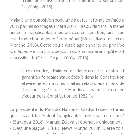
à l’élection universelle du Président de la République.
*» (Zúñiga 2015)
Malgré une opposition populaire à cette réforme estimée à
70 % par les sondages (Mejía 2017), la CSJ déclara, la même
année, « inapplicables » les articles en question, ainsi que
leur traduction dans le Code pénal (Mejía Rivera et Jerez
Moreno 2018). Cette cours disait agir en vertu du principe
pro homine
et du principe
pacta sunt
, considérant qu’il était
impossible de (CSJ citée par Zúñiga 2015) :
« restreindre, diminuer et dénaturer les droits et
garanties fondamentaux établis dans la Constitution
elle-même et dans les traités relatifs aux droits de
l’homme signés par le Honduras avant l’entrée en
vigueur de la Constitution de 1982 *».
La présidente du Partido Nacional, Gladys López, affirma
que ces articles étaient inapplicables mais « pas réformés*
» (Sandoval 2016). Manuel Zelaya y répondit ironiquement :
« C’est une blague* » (BBC News Mundo 2017b). Cette fois,