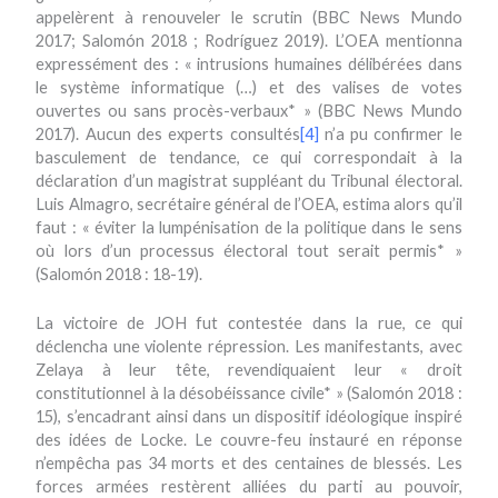
appelèrent à renouveler le scrutin (BBC News Mundo
2017; Salomón 2018 ; Rodríguez 2019). L’OEA mentionna
expressément des : « intrusions humaines délibérées dans
le système informatique (…) et des valises de votes
ouvertes ou sans procès-verbaux* » (BBC News Mundo
2017). Aucun des experts consultés
[4]
n’a pu confirmer le
basculement de tendance, ce qui correspondait à la
déclaration d’un magistrat suppléant du Tribunal électoral.
Luis Almagro, secrétaire général de l’OEA, estima alors qu’il
faut : « éviter la lumpénisation de la politique dans le sens
où lors d’un processus électoral tout serait permis* »
(Salomón 2018 : 18-19).
La victoire de JOH fut contestée dans la rue, ce qui
déclencha une violente répression. Les manifestants, avec
Zelaya à leur tête, revendiquaient leur « droit
constitutionnel à la désobéissance civile* » (Salomón 2018 :
15), s’encadrant ainsi dans un dispositif idéologique inspiré
des idées de Locke. Le couvre-feu instauré en réponse
n’empêcha pas 34 morts et des centaines de blessés. Les
forces armées restèrent alliées du parti au pouvoir,