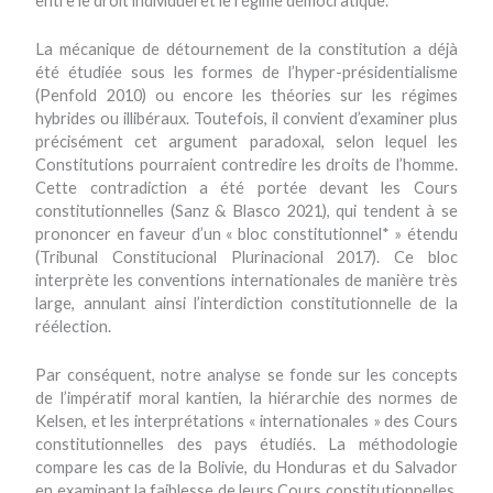
entre le droit individuel et le régime démocratique.
La mécanique de détournement de la constitution a déjà
été étudiée sous les formes de l’hyper-présidentialisme
(Penfold 2010) ou encore les théories sur les régimes
hybrides ou illibéraux. Toutefois, il convient d’examiner plus
précisément cet argument paradoxal, selon lequel les
Constitutions pourraient contredire les droits de l’homme.
Cette contradiction a été portée devant les Cours
constitutionnelles (Sanz & Blasco 2021), qui tendent à se
prononcer en faveur d’un « bloc constitutionnel* » étendu
(Tribunal Constitucional Plurinacional 2017). Ce bloc
interprète les conventions internationales de manière très
large, annulant ainsi l’interdiction constitutionnelle de la
réélection.
Par conséquent, notre analyse se fonde sur les concepts
de l’impératif moral kantien, la hiérarchie des normes de
Kelsen, et les interprétations « internationales » des Cours
constitutionnelles des pays étudiés. La méthodologie
compare les cas de la Bolivie, du Honduras et du Salvador
en examinant la faiblesse de leurs Cours constitutionnelles,