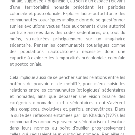
initiale, supposée « originelle », au sein d’un espace relevant
d’une territorialité nomade précédant les périodes
coloniale et postcoloniale. Explorer ladite autochtonie des
communautés touarègues implique donc de se questionner
sur les évolutions vécues face aux tenants d’une autorité
centrale ancrées dans des codes sédentaires, ou, tout du
moins, structurées principalement sur un imaginaire
sédentaire. Penser les communautés touarègues comme
des populations « autochtones » nécessite donc une
capacité à explorer les temporalités précoloniale, coloniale
et postcoloniale.
Cela implique aussi de se pencher sur les relations entre les
notions de pouvoir et de mobilité, pour mieux saisir les
relations entre les communautés (et logiques) sédentaires
et nomades, ainsi que dépasser une vision binaire des
catégories « nomades » et « sédentaires » qui s’avèrent
plus complexes, évolutives et, parfois, enchevêtrées. Dans
la suite des réflexions entamées par Ibn Khaldun (1979), les
communautés nomades peuvent se sédentariser et évoluer
dans leurs normes au point d’oublier progressivement
celles qui régissaient leur quotidien nomade. Par ailleurs,