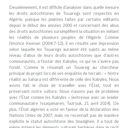
Deuxièmement, il est difficile d’analyser dans quelle mesure
les droits autochtones de Touaregs sont respectés en
Algérie, puisque les plaintes faites par certains militants
depuis le début des années 2000 et concernant des abus
des droits autochtones sursimplifient la situation en mêlant
les réalités de plusieurs peuples de l’Algérie. Comme
l’énonce Keenan (2004:7-12), il en résulte une impression
selon laquelle les Touaregs auraient été sujets au même
niveau d’abus de leurs droits autochtones que d’autres
communautés, à l’instar des Kabyles, ce qui ne s’avère pas
fondé. Comme le résumait un Touareg au chercheur
principal du projet lors de ses enquêtes de terrain : « Notre
réalité au Sahara est différente de celle des Kabyles. Nous
avons fait le choix de travailler avec l’État, tout en
préservant notre culture. Nous n’avons pas de problème
avec l’État comme les Kabyles » (entrevue avec un leader
communautaire Issaqamaren, Tazrouk, 21 avril 2024). De
plus, l’État algérien a voté en faveur de la déclaration des
Nations Unies de 2007, mais ne reconnait pas de manière
explicite le statut autochtone des Imazighen. Il a tout de
même intégré les éléments culturels berbères dans le récit