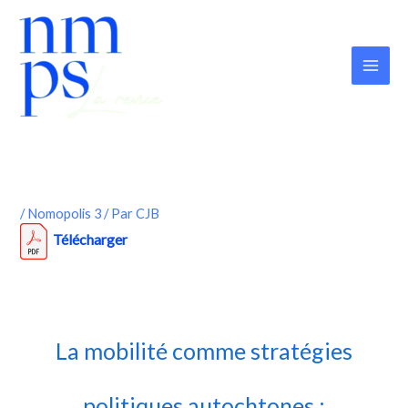
Aller
au
contenu
/
Nomopolis 3
/ Par
CJB
Télécharger
La mobilité comme stratégies
politiques autochtones :