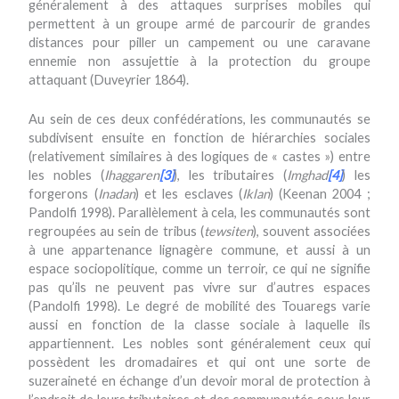
généralement à des attaques surprises mobiles qui
permettent à un groupe armé de parcourir de grandes
distances pour piller un campement ou une caravane
ennemie non assujettie à la protection du groupe
attaquant (Duveyrier 1864).
Au sein de ces deux confédérations, les communautés se
subdivisent ensuite en fonction de hiérarchies sociales
(relativement similaires à des logiques de « castes ») entre
les nobles (
Ihaggaren
[3]
), les tributaires (
Imghad
[4]
) les
forgerons (
Inadan
) et les esclaves (
Iklan
) (Keenan 2004 ;
Pandolfi 1998). Parallèlement à cela, les communautés sont
regroupées au sein de tribus (
tewsiten
), souvent associées
à une appartenance lignagère commune, et aussi à un
espace sociopolitique, comme un terroir, ce qui ne signifie
pas qu’ils ne peuvent pas vivre sur d’autres espaces
(Pandolfi 1998). Le degré de mobilité des Touaregs varie
aussi en fonction de la classe sociale à laquelle ils
appartiennent. Les nobles sont généralement ceux qui
possèdent les dromadaires et qui ont une sorte de
suzeraineté en échange d’un devoir moral de protection à