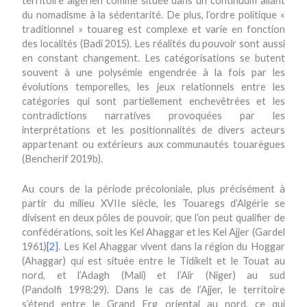
territoire algérien comme située dans un continuum allant
du nomadisme à la sédentarité. De plus, l’ordre politique «
traditionnel » touareg est complexe et varie en fonction
des localités (Badi 2015). Les réalités du pouvoir sont aussi
en constant changement. Les catégorisations se butent
souvent à une polysémie engendrée à la fois par les
évolutions temporelles, les jeux relationnels entre les
catégories qui sont partiellement enchevêtrées et les
contradictions narratives provoquées par les
interprétations et les positionnalités de divers acteurs
appartenant ou extérieurs aux communautés touarègues
(Bencherif 2019b).
Au cours de la période précoloniale, plus précisément à
partir du milieu XVIIe siècle, les Touaregs d’Algérie se
divisent en deux pôles de pouvoir, que l’on peut qualifier de
confédérations, soit les Kel Ahaggar et les Kel Ajjer (Gardel
1961)
[2]
. Les Kel Ahaggar vivent dans la région du Hoggar
(Ahaggar) qui est située entre le Tidikelt et le Touat au
nord, et l’Adagh (Mali) et l’Aïr (Niger) au sud
(Pandolfi 1998:29). Dans le cas de l’Ajjer, le territoire
s’étend entre le Grand Erg oriental au nord, ce qui