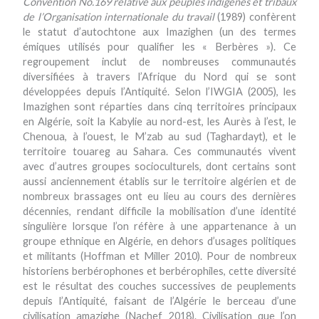
Convention No.169 relative aux peuples indigènes et tribaux
de l’Organisation internationale du travail
(1989) confèrent
le statut d’autochtone aux Imazighen (un des termes
émiques utilisés pour qualifier les « Berbères »). Ce
regroupement inclut de nombreuses communautés
diversifiées à travers l’Afrique du Nord qui se sont
développées depuis l’Antiquité. Selon l’IWGIA (2005), les
Imazighen sont réparties dans cinq territoires principaux
en Algérie, soit la Kabylie au nord-est, les Aurès à l’est, le
Chenoua, à l’ouest, le M’zab au sud (Taghardayt), et le
territoire touareg au Sahara. Ces communautés vivent
avec d’autres groupes socioculturels, dont certains sont
aussi anciennement établis sur le territoire algérien et de
nombreux brassages ont eu lieu au cours des dernières
décennies, rendant difficile la mobilisation d’une identité
singulière lorsque l’on réfère à une appartenance à un
groupe ethnique en Algérie, en dehors d’usages politiques
et militants (Hoffman et Miller 2010). Pour de nombreux
historiens berbérophones et berbérophiles, cette diversité
est le résultat des couches successives de peuplements
depuis l’Antiquité, faisant de l’Algérie le berceau d’une
civilisation amazighe (Nachef 2018). Civilisation que l’on