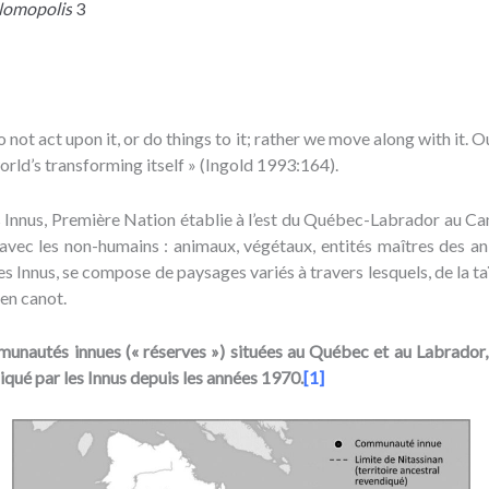
omopolis
3
o not act upon it, or do things to it; rather we move along with it. 
orld’s transforming itself » (Ingold 1993:164).
 Innus, Première Nation établie à l’est du Québec-Labrador au Ca
vec les non-humains : animaux, végétaux, entités maîtres des ani
les Innus, se compose de paysages variés à travers lesquels, de la ta
 en canot.
autés innues (« réserves ») situées au Québec et au Labrador, 
diqué par les Innus depuis les années 1970.
[1]