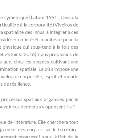
ogie symétrique (Latour 1991 ; Descola
ticulière à la corporalité (Viveiros de
la spatialité des Innus, à intégrer à ces
nsidérer un intérêt manifeste pour la
e physique qui sous-tend à la fois des
et Zytnicki 2016), nous proposons de
 que, chez les peuples cultivant une
omination spatiale. Là où s’impose une
nveloppe corporelle, esprit et monde
s de résilience.
s processus spatiaux organisés par le
ouvoir ces derniers s’y opposent-ils ?
ue de littérature. Elle cherchera tout
agement des corps » sur le territoire,
agement progressif sous l’effet de la