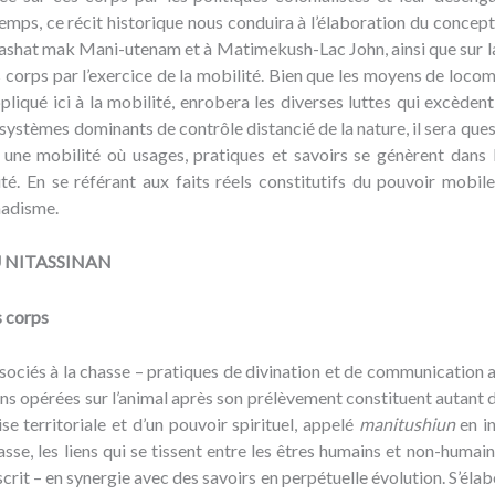
emps, ce récit historique nous conduira à l’élaboration du concep
ashat mak Mani-utenam et à Matimekush-Lac John, ainsi que sur la l
corps par l’exercice de la mobilité. Bien que les moyens de locom
pliqué ici à la mobilité, enrobera les diverses luttes qui excèdent
 systèmes dominants de contrôle distancié de la nature, il sera que
 une mobilité où usages, pratiques et savoirs se génèrent dans l
té. En se référant aux faits réels constitutifs du pouvoir mobil
madisme.
U NITASSINAN
s corps
associés à la chasse – pratiques de divination et de communication 
ons opérées sur l’animal après son prélèvement constituent autant d
se territoriale et d’un pouvoir spirituel, appelé
manitushiun
en in
asse, les liens qui se tissent entre les êtres humains et non-humai
crit – en synergie avec des savoirs en perpétuelle évolution. S’élabo