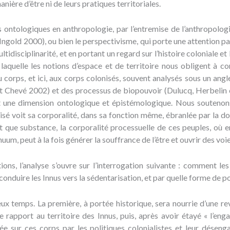
nière d’être ni de leurs pratiques territoriales.
pes ontologiques en anthropologie, par l’entremise de l’anthropol
ngold 2000), ou bien le perspectivisme, qui porte une attention par
ltidisciplinarité, et en portant un regard sur l’histoire coloniale et 
laquelle les notions d’espace et de territoire nous obligent à co
 corps, et ici, aux corps colonisés, souvent analysés sous un angl
et Chevé 2002) et des processus de biopouvoir (Dulucq, Herbelin 
t une dimension ontologique et épistémologique. Nous soutenons
nisé voit sa corporalité, dans sa fonction même, ébranlée par la d
 que substance, la corporalité processuelle de ces peuples, où e
um, peut à la fois générer la souffrance de l’être et ouvrir des voie
ions, l’analyse s’ouvre sur l’interrogation suivante : comment le
 conduire les Innus vers la sédentarisation, et par quelle forme de p
x temps. La première, à portée historique, sera nourrie d’une rev
 rapport au territoire des Innus, puis, après avoir étayé « l’eng
ée sur ces corps par les politiques colonialistes et leur déseng