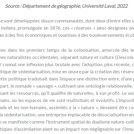
Source : Département de géographie, Université Laval, 2022
e se sont développées douze communautés, dont deux d’entre elles 
s Indiens, promulguée en 1876, ces « réserves » ainsi désignées on
ées à des fins économiques et soumises à des bouleversements éco
es dans les premiers temps de la colonisation, amorcée dès le 
rines naturalistes occidentales, séparant nature et culture (Desc
 connut une inflexion plus brutale avec l’adoption, plus récente, d
olitique de sédentarisation, mise en œuvre par la création des réserv
tte politique traduisait dans l’espace une distinction entre, d’une p
 part, le nomade « sauvage », cultivant une ontologie relationnelle
sant les ressources, qu’il qualifie de naturelles, à son profit. Le
ins, où les espaces de vie sont multisitués et évolutifs. L’imposit
de et les non-humains, assimilés à la « nature », devaient être con
la sédentarisation, une entreprise implacable de désocialisation en
se manifeste comme l’instrument spatial du dualisme nature-cultur
litiques d’assimilation aient eu un impact non négligeable sur
l’innu