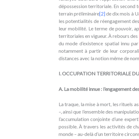
dépossession territoriale. En second t
terrain préliminaire
[2]
de dix mois à U
les potentialités de réengagement des 
leur mobilité. Le terme de pouvoir, ap
territoriales en vigueur. À rebours des
du mode d’existence spatial innu par
notamment à partir de leur corporali
distances avec la notion même de no
I. OCCUPATION TERRITORIALE D
A. La mobilité innue : l’engagement de
La traque, la mise à mort, les rituels 
–, ainsi que l’ensemble des manipulati
l’accumulation conjointe d’une experti
possible. À travers les activités de ch
monde – au-delà d’un territoire circons