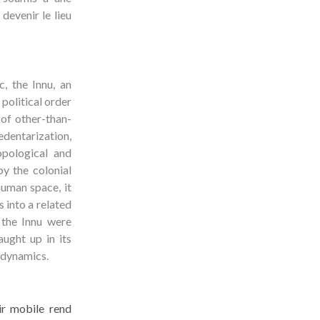
devenir le lieu
, the Innu, an
political order
of other-than-
edentarization,
opological and
by the colonial
human space, it
 into a related
 the Innu were
ught up in its
l dynamics.
ir mobile rend