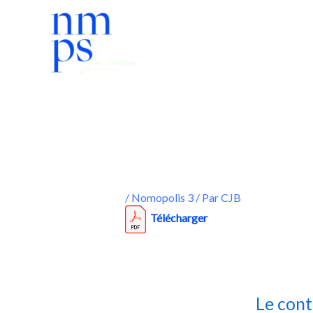
Aller
au
contenu
/
Nomopolis 3
/ Par
CJB
Télécharger
Le cont