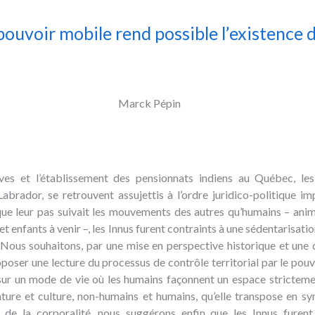
ouvoir mobile rend possible l’existence
Marck Pépin
es et l’établissement des pensionnats indiens au Québec, les
brador, se retrouvent assujettis à l’ordre juridico-politique im
que leur pas suivait les mouvements des autres qu’humains – ani
t enfants à venir –, les Innus furent contraints à une sédentarisati
e. Nous souhaitons, par une mise en perspective historique et une
oser une lecture du processus de contrôle territorial par le pouvo
 sur un mode de vie où les humains façonnent un espace stricteme
ature et culture, non-humains et humains, qu’elle transpose en sy
l de la corporalité, nous suggérons enfin que les Innus furen