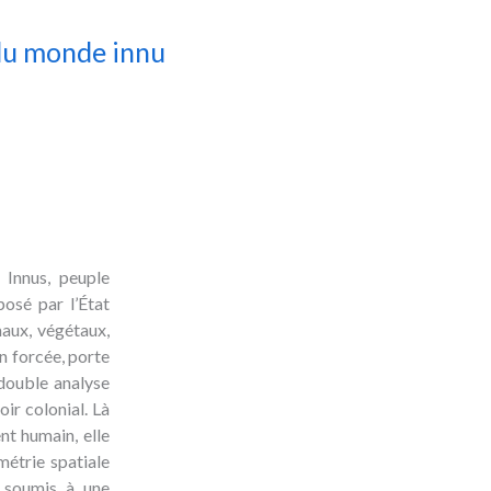
 du monde innu
 Innus, peuple
posé par l’État
maux, végétaux,
on forcée, porte
 double analyse
ir colonial. Là
nt humain, elle
métrie spatiale
t soumis à une