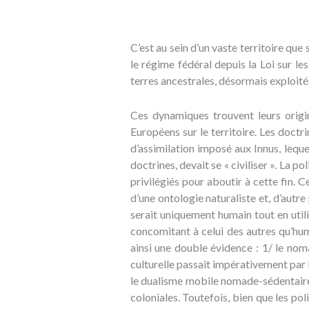
C’est au sein d’un vaste territoire qu
le régime fédéral depuis la Loi sur le
terres ancestrales, désormais exploit
Ces dynamiques trouvent leurs origin
Européens sur le territoire. Les doct
d’assimilation imposé aux Innus, lequel
doctrines, devait se « civiliser ». La p
privilégiés pour aboutir à cette fin. Ce
d’une ontologie naturaliste et, d’autre
serait uniquement humain tout en utili
concomitant à celui des autres qu’huma
ainsi une double évidence : 1/ le noma
culturelle passait impérativement par 
le dualisme mobile nomade-sédentaire 
coloniales. Toutefois, bien que les po