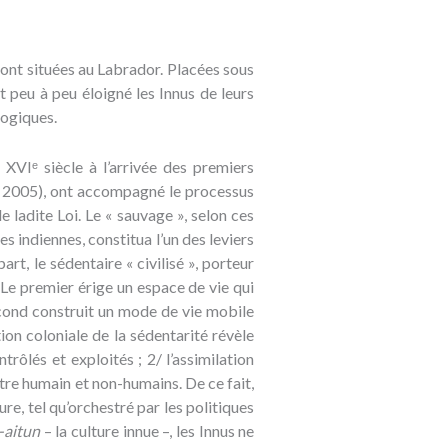
sont situées au Labrador. Placées sous
t peu à peu éloigné les Innus de leurs
logiques.
XVIᵉ siècle à l’arrivée des premiers
ola 2005), ont accompagné le processus
e ladite Loi. Le « sauvage », selon ces
es indiennes, constitua l’un des leviers
art, le sédentaire « civilisé », porteur
. Le premier érige un espace de vie qui
 second construit un mode de vie mobile
ion coloniale de la sédentarité révèle
trôlés et exploités ; 2/ l’assimilation
tre humain et non-humains. De ce fait,
e, tel qu’orchestré par les politiques
-aitun
– la culture innue –, les Innus ne