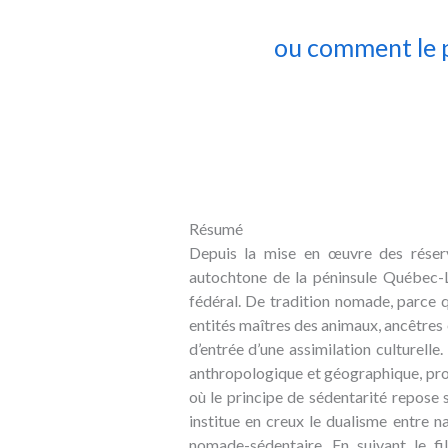
ou comment le p
Résumé
Depuis la mise en œuvre des réserv
autochtone de la péninsule Québec-La
fédéral. De tradition nomade, parce 
entités maîtres des animaux, ancêtres e
d’entrée d’une assimilation culturell
anthropologique et géographique, prop
où le principe de sédentarité repose
institue en creux le dualisme entre n
nomade-sédentaire. En suivant le fi